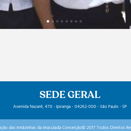
SEDE GERAL
Avenida Nazaré, 470 - Ipiranga - 04262-000 - São Paulo - SP
ção das Irmãzinhas da Imaculada Conceição© 2017 Todos Direitos R