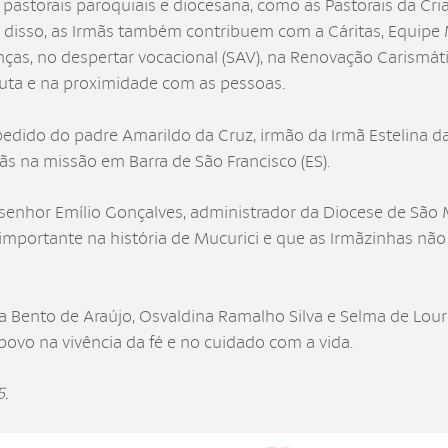
 pastorais paroquiais e diocesana, como as Pastorais da Cria
isso, as Irmãs também contribuem com a Cáritas, Equipe Mi
nças, no despertar vocacional (SAV), na Renovação Carismát
cuta e na proximidade com as pessoas.
dido do padre Amarildo da Cruz, irmão da Irmã Estelina da
mãs na missão em Barra de São Francisco (ES).
senhor Emílio Gonçalves, administrador da Diocese de São 
importante na história de Mucurici e que as Irmãzinhas nã
a Bento de Araújo, Osvaldina Ramalho Silva e Selma de Lo
o na vivência da fé e no cuidado com a vida.
5.