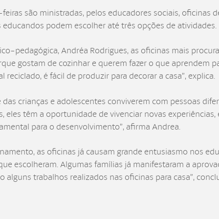
eiras são ministradas, pelos educadores sociais, oficinas de 
Os educandos podem escolher até três opções de atividades.
o-pedagógica, Andréa Rodrigues, as oficinas mais procurad
orque gostam de cozinhar e querem fazer o que aprendem par
reciclado, é fácil de produzir para decorar a casa”, explica.
e das crianças e adolescentes conviverem com pessoas dif
s, eles têm a oportunidade de vivenciar novas experiências, 
damental para o desenvolvimento”, afirma Andrea.
ento, as oficinas já causam grande entusiasmo nos educan
 que escolheram. Algumas famílias já manifestaram a aprova
alguns trabalhos realizados nas oficinas para casa”, concl