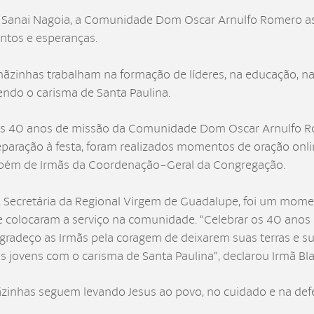
e Sanai Nagoia, a Comunidade Dom Oscar Arnulfo Romero a
ntos e esperanças.
mãzinhas trabalham na formação de líderes, na educação, na 
ndo o carisma de Santa Paulina.
los 40 anos de missão da Comunidade Dom Oscar Arnulfo R
reparação à festa, foram realizados momentos de oração onl
bém de Irmãs da Coordenação-Geral da Congregação.
 Secretária da Regional Virgem de Guadalupe, foi um mome
e colocaram a serviço na comunidade. “Celebrar os 40 anos 
gradeço as Irmãs pela coragem de deixarem suas terras e su
 jovens com o carisma de Santa Paulina”, declarou Irmã Bla
ãzinhas seguem levando Jesus ao povo, no cuidado e na defe