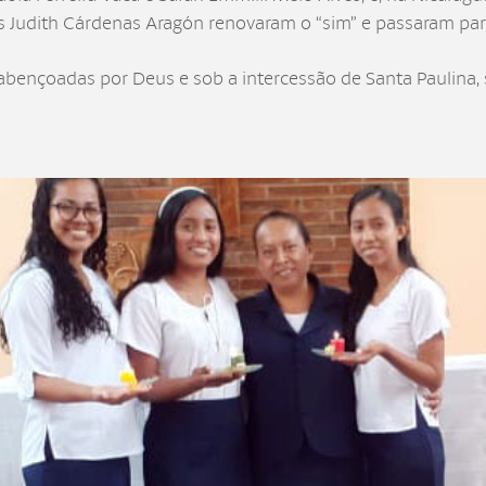
lis Judith Cárdenas Aragón renovaram o “sim” e passaram p
abençoadas por Deus e sob a intercessão de Santa Paulina, 