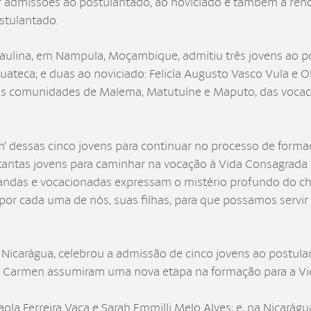
rar admissões ao postulantado, ao noviciado e também a ren
stulantado.
lina, em Nampula, Moçambique, admitiu três jovens ao po
uateca; e duas ao noviciado: Felicía Augusto Vasco Vula e Ol
s comunidades de Malema, Matutuíne e Maputo, das vocaci
im’ dessas cinco jovens para continuar no processo de form
 tantas jovens para caminhar na vocação à Vida Consagrada
rmandas e vocacionadas expressam o mistério profundo do 
or cada uma de nós, suas filhas, para que possamos servir c
Nicarágua, celebrou a admissão de cinco jovens ao postulant
el Carmen assumiram uma nova etapa na formação para a Vi
aola Ferreira Vaca e Sarah Emmilli Melo Alves; e, na Nicarág