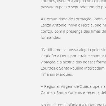
Lourdes, tiveram a alegria de celeb
passaram para o segundo ano do po
A Comunidade de Formação Santa Pau
Lariza Antonio Inríva e Nércia João M
contou com a presença das Irmãs da
formandas.
“Partilhamos a nossa alegria pelo ‘s
Gratidão a Deus por atrair e chamar
vibração e a alegria das nossas fo
Lourdes e Santa Paulina intercedam p
Irmã Eni Marques.
A Regional Virgem de Guadalupe, na 
Carmen, Santa Yorlenis e Yecenia d
No Brasil, em Goiânia (GO), Dariana P