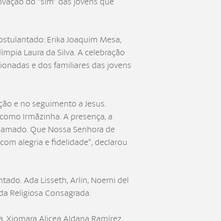
ovação do “sim” das jovens que
stulantado: Erika Joaquim Mesa,
ímpia Laura da Silva. A celebração
onadas e dos familiares das jovens
ação e no seguimento a Jesus.
 como Irmãzinha. A presença, a
chamado. Que Nossa Senhora de
om alegria e fidelidade”, declarou
ado. Ada Lisseth, Arlin, Noemi del
da Religiosa Consagrada.
ua, Xiomara Alicea Aldana Ramírez,