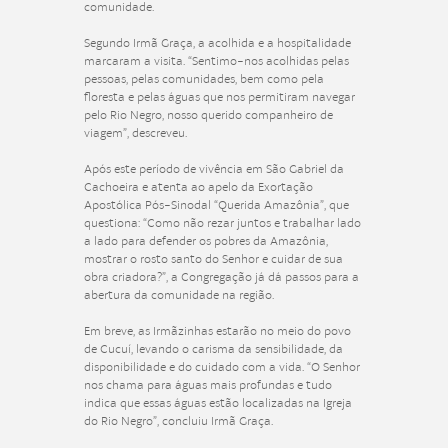
comunidade.
Segundo Irmã Graça, a acolhida e a hospitalidade
marcaram a visita. “Sentimo-nos acolhidas pelas
pessoas, pelas comunidades, bem como pela
floresta e pelas águas que nos permitiram navegar
pelo Rio Negro, nosso querido companheiro de
viagem”, descreveu.
Após este período de vivência em São Gabriel da
Cachoeira e atenta ao apelo da Exortação
Apostólica Pós-Sinodal “Querida Amazônia”, que
questiona: “Como não rezar juntos e trabalhar lado
a lado para defender os pobres da Amazônia,
mostrar o rosto santo do Senhor e cuidar de sua
obra criadora?”, a Congregação já dá passos para a
abertura da comunidade na região.
Em breve, as Irmãzinhas estarão no meio do povo
de Cucuí, levando o carisma da sensibilidade, da
disponibilidade e do cuidado com a vida. “O Senhor
nos chama para águas mais profundas e tudo
indica que essas águas estão localizadas na Igreja
do Rio Negro”, concluiu Irmã Graça.