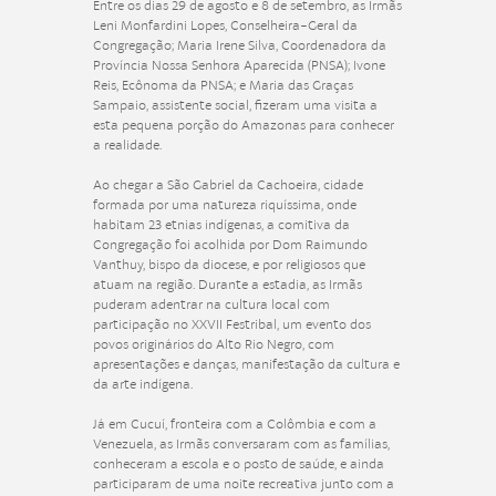
Entre os dias 29 de agosto e 8 de setembro, as Irmãs
Leni Monfardini Lopes, Conselheira-Geral da
Congregação; Maria Irene Silva, Coordenadora da
Província Nossa Senhora Aparecida (PNSA); Ivone
Reis, Ecônoma da PNSA; e Maria das Graças
Sampaio, assistente social, fizeram uma visita a
esta pequena porção do Amazonas para conhecer
a realidade.
Ao chegar a São Gabriel da Cachoeira, cidade
formada por uma natureza riquíssima, onde
habitam 23 etnias indígenas, a comitiva da
Congregação foi acolhida por Dom Raimundo
Vanthuy, bispo da diocese, e por religiosos que
atuam na região. Durante a estadia, as Irmãs
puderam adentrar na cultura local com
participação no XXVII Festribal, um evento dos
povos originários do Alto Rio Negro, com
apresentações e danças, manifestação da cultura e
da arte indígena.
Já em Cucuí, fronteira com a Colômbia e com a
Venezuela, as Irmãs conversaram com as famílias,
conheceram a escola e o posto de saúde, e ainda
participaram de uma noite recreativa junto com a