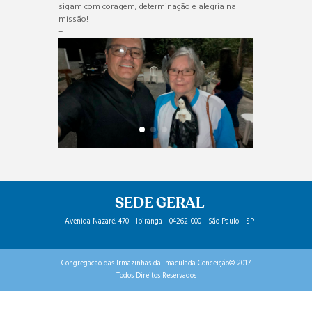
sigam com coragem, determinação e alegria na
missão!
–
SEDE GERAL
Avenida Nazaré, 470 - Ipiranga - 04262-000 - São Paulo - SP
Congregação das Irmãzinhas da Imaculada Conceição© 2017
Todos Direitos Reservados